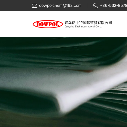
藏
dowpolchem@163.com
+86-532-857
在
塑
料
里
的
“性
能
魔
法
师”
——