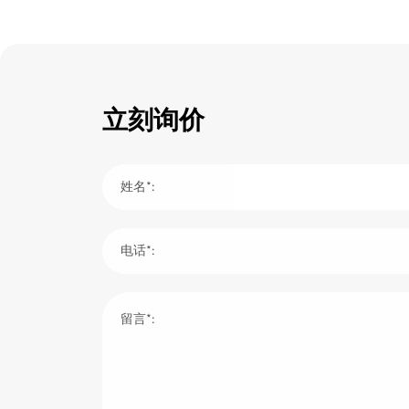
立刻询价
姓名*:
电话*:
留言*: