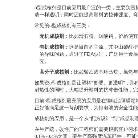
α
型成核剂是目前应用最广泛的一类，主要负责
璃一样透明；同时还能提高塑料的拉伸强度、弯
常见的
α
型成核剂有三类：
无机成核剂
：比如滑石粉、碳酸钙，价格便宜
有机成核剂
：这是目前的主流，其中山梨醇衍
FDA
的异味问题，通过了
认证，广泛用于食
壳。
高分子成核剂
：比如聚乙烯基环己烷，虽然与
如果说
α
型成核剂是让塑料
“
更硬、更透明
”
，那
β
耐热性的同时，大幅提升塑料的抗冲击性能，完
目前
β
型成核剂最亮眼的应用是在锂电池隔膜领
正好能满足这一苛刻要求，为锂电池的安全性能
成核剂的应用，是一个从
“
配方设计
”
到
“
成品制
在生产端，改性厂的工程师们需要根据客户需求
0.1%~0.4%
之间；要生产高强度汽车部件，可能