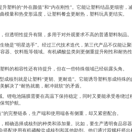
提升塑料的
“
外在颜值
”
和
“
内在刚性
”
。它能让塑料结晶更细密，
曲模量和热变形温度，让塑料餐盒更耐热，塑料玩具更结实。
，但透明性提升有限，多用于对外观要求不高的普通塑料制品。
“
”
生物是
明星选手
。经过三代技术迭代，第三代产品不仅能让聚
品容器、饮料瓶等领域。有机磷酸盐类则更侧重提升刚性和耐热
塑料的相容性还有待提升，但在一些特殊领域已经崭露头角。
型成核剂就是让塑料
“
更韧、更耐造
”
。它能诱导塑料形成特殊的
美解决了
“
耐热就脆，耐冲就软
”
的矛盾。
域。锂电池隔膜需要在高温下保持稳定，同时又要能承受卷绕过
保驾护航。
造
”
的完整链条，生产端和使用端各有侧重，却又紧密配合。
，精确选择成核剂的种类和添加量。比如，要生产透明食品容器
会搭配使用有机磷酸盐成核剂和其他助剂。他们通过双螺杆挤出