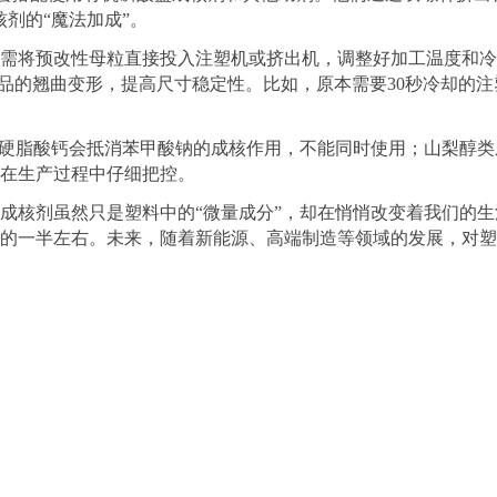
核剂的
“
魔法加成
”
。
需将预改性母粒直接投入注塑机或挤出机，调整好加工温度和冷
品的翘曲变形，提高尺寸稳定性。比如，原本需要
30
秒冷却的注
硬脂酸钙会抵消苯甲酸钠的成核作用，不能同时使用；山梨醇类
在生产过程中仔细把控。
成核剂虽然只是塑料中的
“
微量成分
”
，却在悄悄改变着我们的生
的一半左右。未来，随着新能源、高端制造等领域的发展，对塑