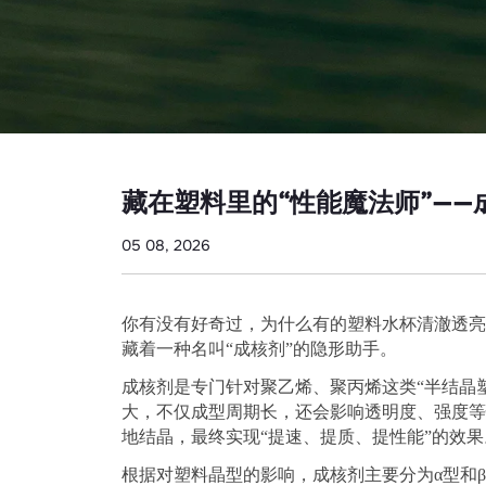
成
核
剂
藏在塑料里的“性能魔法师”——
05 08, 2026
你有没有好奇过，为什么有的塑料水杯清澈透亮
藏着一种名叫
“
成核剂
”
的隐形助手。
成核剂是专门针对聚乙烯、聚丙烯这类
“
半结晶
大，不仅成型周期长，还会影响透明度、强度等
地结晶，最终实现
“
提速、提质、提性能
”
的效果
根据对塑料晶型的影响，成核剂主要分为
α
型和
β