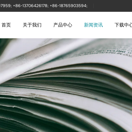
97959;
+86-13706426178;
+86-18765903594;
首页
关于我们
产品中心
新闻资讯
下载中