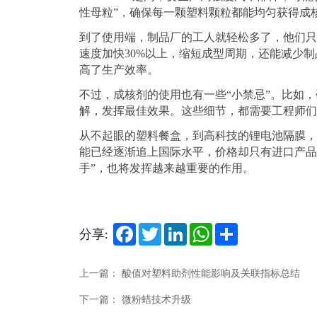
性母粒
”
，确保每一颗塑料颗粒都能均匀获得成
到了使用端，制品厂的工人就轻松多了，他们只
速度加快
30%
以上，缩短成型周期，还能减少制
高了生产效率。
不过，成核剂的使用也有一些
“
小禁忌
”
。比如，
解，发挥最佳效果。这些细节，都需要工程师们
从不起眼的塑料餐盒，到高科技的锂电池隔膜，
能已经逐渐追上国际水平，价格却只有进口产品
手
”
，也将发挥越来越重要的作用。
Facebook
Twitter
LinkedIn
WhatsApp
Share
分享:
上一篇： 酸值对塑料助剂性能影响及关联指标总结
下一篇： 微粉蜡技术升级