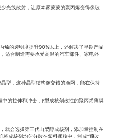
减少光线散射，让原本雾蒙蒙的聚丙烯变得像玻
90%
丙烯的透明度提升
以上，还解决了早期产品
性，适合制造需要承受高温的汽车部件、家电外
β
晶型，这种晶型结构像交错的渔网，能在保持
程中的拉伸和冲击，
β
型成核剂改性的聚丙烯薄膜
，就会选择第三代山梨醇成核剂，添加量控制在
机将成核剂均匀分散在塑料颗粒中，制成
“
预改