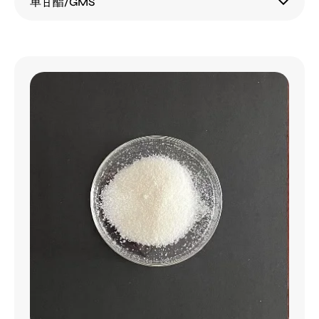
单甘酯/GMS