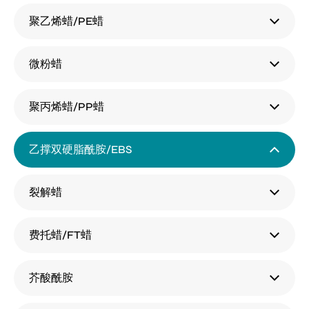
-
Best
聚乙烯蜡/PE蜡
Prices
微粉蜡
聚丙烯蜡/PP蜡
乙撑双硬脂酰胺/EBS
裂解蜡
费托蜡/FT蜡
芥酸酰胺