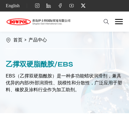
China
English
Factory
Suppliers:
Bulk
首页
>
产品中心
Ethylene
Bis
乙撑双硬脂酰胺/EBS
Streamside
Wax
EBS（乙撑双硬脂酰胺）是一种多功能蜡状润滑剂，兼具
优异的内部/外部润滑性、脱模性和分散性，广泛应用于塑
(EBS
料、橡胶及涂料行业作为加工助剂。
WAX)
for
Sale