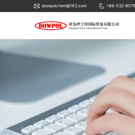
青
dowpolchem@163.com
+86-532-857
岛
伊
士
特
国
际
贸
易
有
限
公