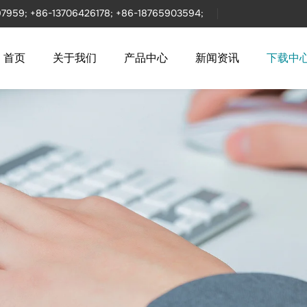
97959;
+86-13706426178;
+86-18765903594;
首页
关于我们
产品中心
新闻资讯
下载中