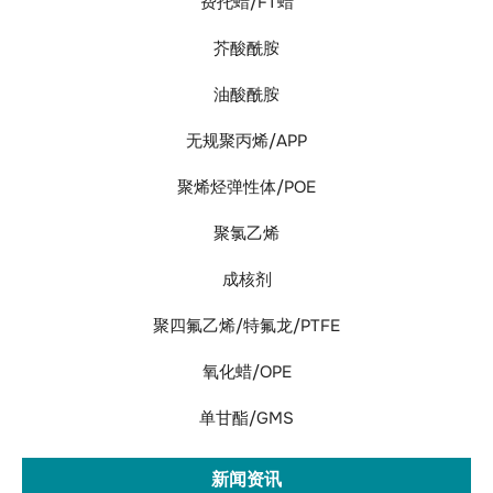
费托蜡/FT蜡
芥酸酰胺
油酸酰胺
无规聚丙烯/APP
聚烯烃弹性体/POE
聚氯乙烯
成核剂
聚四氟乙烯/特氟龙/PTFE
氧化蜡/OPE
单甘酯/GMS
新闻资讯