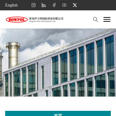
青
English
岛
伊
士
特
国
际
贸
易
有
限
公
首页