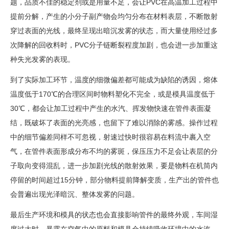
题，品质不佳的稳定剂或是用量不足，会让PVC在高温加工过程中
提前分解，产生的小分子副产物会均匀分布在材料表层，不断散射
穿过表面的光线，最终呈现出暗沉发雾的状态，而大量使用经过多
次降解的回收料时，PVC分子链断裂程度加剧，也会进一步加重这
种失光发雾的表现。
到了实际加工环节，温度的细微偏差都可能成为缺陷的诱因，熔体
温度低于170℃的合理区间时物料塑化不完全，或是模具温度低于
30℃，都会让加工过程中产生的水汽、挥发物快速在管件表面凝
结，既破坏了表面的光亮感，也留下了难以消除的雾感。操作过程
中的细节偏差同样不可忽视，射速过快时很容易在料流中裹入空
气，在管件表面形成分布不均的雾斑，保压压力不足会让表层的分
子取向变得混乱，进一步加剧光线的散射效果，要是物料在机筒内
停留的时间超过15分钟，部分物料提前降解变质，生产出的管件也
会普遍出现光泽暗沉、整体发雾的问题。
最后生产环境和模具的状态也会直接影响管件的最终外观，车间湿
度过大时，暴露在空气中的原料和模具会持续吸收环境中的水汽，