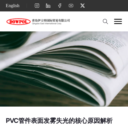
PVC
English
管
件
表
面
发
雾
失
光
的
核
心
PVC管件表面发雾失光的核心原因解析