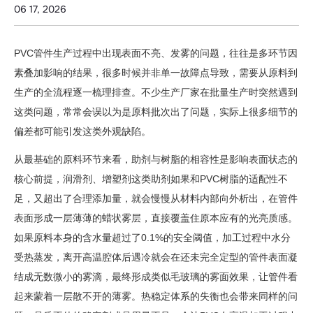
原
06 17, 2026
因
解
PVC管件生产过程中出现表面不亮、发雾的问题，往往是多环节因
析
素叠加影响的结果，很多时候并非单一故障点导致，需要从原料到
生产的全流程逐一梳理排查。不少生产厂家在批量生产时突然遇到
这类问题，常常会误以为是原料批次出了问题，实际上很多细节的
偏差都可能引发这类外观缺陷。
从最基础的原料环节来看，助剂与树脂的相容性是影响表面状态的
核心前提，润滑剂、增塑剂这类助剂如果和PVC树脂的适配性不
足，又超出了合理添加量，就会慢慢从材料内部向外析出，在管件
表面形成一层薄薄的蜡状雾层，直接覆盖住原本应有的光亮质感。
如果原料本身的含水量超过了0.1%的安全阈值，加工过程中水分
受热蒸发，离开高温腔体后遇冷就会在还未完全定型的管件表面凝
结成无数微小的雾滴，最终形成类似毛玻璃的雾面效果，让管件看
起来蒙着一层散不开的薄雾。热稳定体系的失衡也会带来同样的问