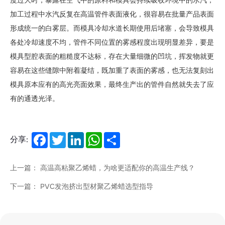
加工过程中水汽反复在高温管件表面液化，很容易在批量产品表面
形成统一的白雾层。而模具冷却水道长期使用后堵塞，会导致模具
各处冷却速度不均，管件不同位置的雾感程度出现明显差异，要是
模具型腔表面的粗糙度不达标，存在大量细微的凹坑，挥发物就更
容易在这些缝隙中附着凝结，既加重了表面的雾感，也无法复刻出
模具原本应有的高光亮面效果，最终生产出的管件自然就失去了应
有的通透光泽。
Facebook
Twitter
LinkedIn
WhatsApp
Share
分享:
上一篇： 高温高粘聚乙烯蜡，为啥更适配你的高温生产线？
下一篇： PVC发泡挤出型材聚乙烯蜡选型指导